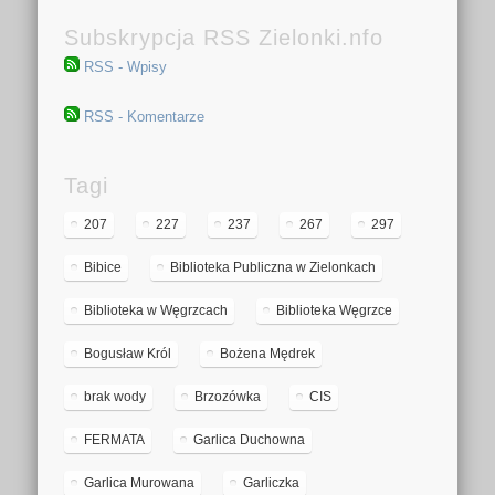
Subskrypcja RSS Zielonki.nfo
RSS - Wpisy
RSS - Komentarze
Tagi
207
227
237
267
297
Bibice
Biblioteka Publiczna w Zielonkach
Biblioteka w Węgrzcach
Biblioteka Węgrzce
Bogusław Król
Bożena Mędrek
brak wody
Brzozówka
CIS
FERMATA
Garlica Duchowna
Garlica Murowana
Garliczka