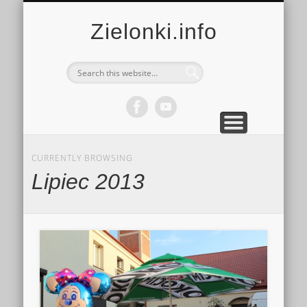
MULTIMEDIA
KALENDARZ
KONTAKT
KULTURA
MIEJSCA
SPORT
Zielonki.info
CURRENTLY BROWSING
Lipiec 2013