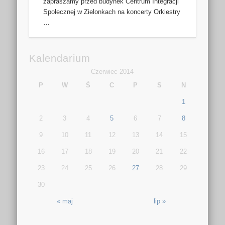
zapraszamy przed budynek Centrum Integracji
Społecznej w Zielonkach na koncerty Orkiestry
…
Kalendarium
Czerwiec 2014
P
W
Ś
C
P
S
N
1
2
3
4
5
6
7
8
9
10
11
12
13
14
15
16
17
18
19
20
21
22
23
24
25
26
27
28
29
30
« maj
lip »