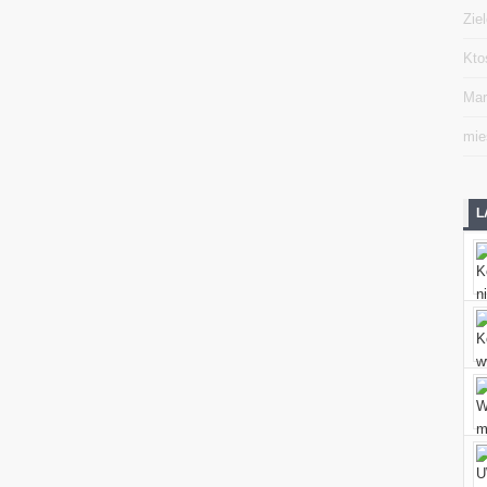
Zie
Kto
Mar
mie
L