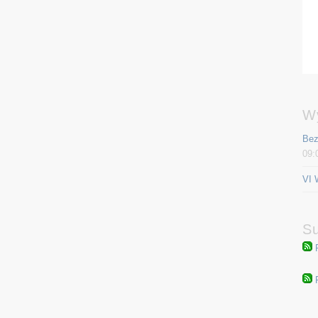
W
Bez
09:
VI 
Su