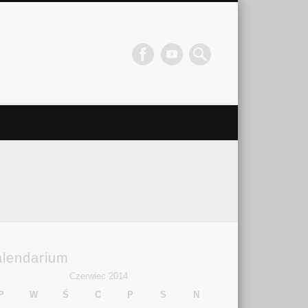
alendarium
Czerwiec 2014
P
W
Ś
C
P
S
N