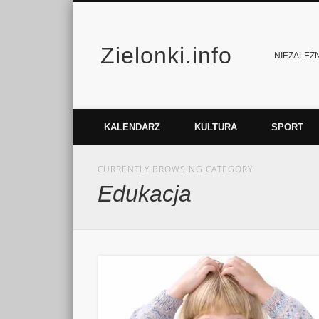
Zielonki.info
Facebook
Vimeo
NIEZALEŻNY
KALENDARZ
KULTURA
SPORT
CURRENTLY BROWSING CATEGORY
Edukacja