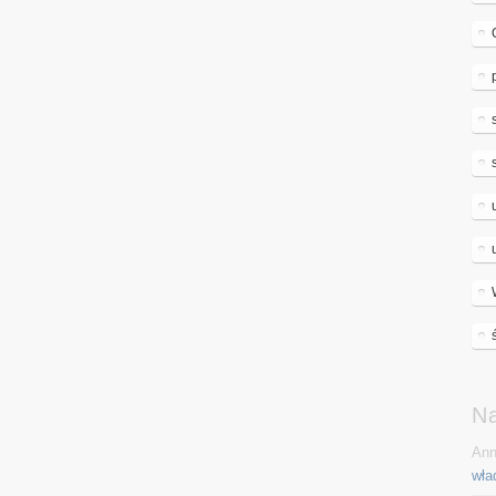
N
Ann
wła