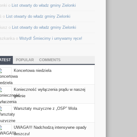
lonki o
List otwarty do władz gminy Zielonki
ś o
List otwarty do władz gminy Zielonki
iusz o
List otwarty do władz gminy Zielonki
szkanka o
Wstyd! Śmiecimy i umywamy ręce!
ATEST
POPULAR
COMMENTS
Koncertowa niedziela
Konieczność wyłączenia prądu w naszej
gminie
Warsztaty muzyczne z „OSP” Wola
UWAGA!!! Nadchodzą intensywne opady
deszczu!