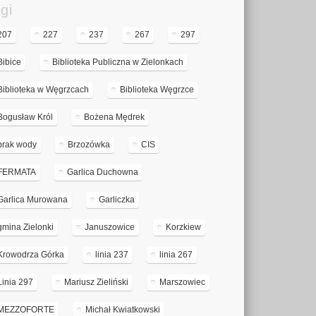
gi
207
227
237
267
297
Bibice
Biblioteka Publiczna w Zielonkach
Biblioteka w Węgrzcach
Biblioteka Węgrzce
Bogusław Król
Bożena Mędrek
brak wody
Brzozówka
CIS
FERMATA
Garlica Duchowna
Garlica Murowana
Garliczka
gmina Zielonki
Januszowice
Korzkiew
Krowodrza Górka
linia 237
linia 267
Linia 297
Mariusz Zieliński
Marszowiec
MEZZOFORTE
Michał Kwiatkowski