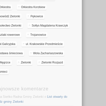
Orkiestra
Orkiestra Korzkiew
powódź Zielonki
Pękowice
sołectwo Zielonki
Sołtys Magdalena Krawczyk
szlaki rowerowe
Trojanowice
ul.Galicyjska
ul. Krakowskie Przedmieście
ustawa śmieciowa
Wola Zachariaszowska
Węgrzce
Zielonki
Zielonki Rozjazd
śmieci
ajnowsze komentarze
a Sieńko Radna Gminy Zielonki o
List otwarty do
dz gminy Zielonki