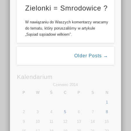
Zielonki = Smrodowice ?
W nawiązaniu do Waszych komentarzy wracamy
do tematu, który poruszaliśmy w artykule
„Sąsiad sąsiadowi wilkiem”.
Older Posts →
Kalendarium
Czerwiec 2014
P
W
Ś
C
P
S
N
1
2
3
4
5
6
7
8
9
10
11
12
13
14
15