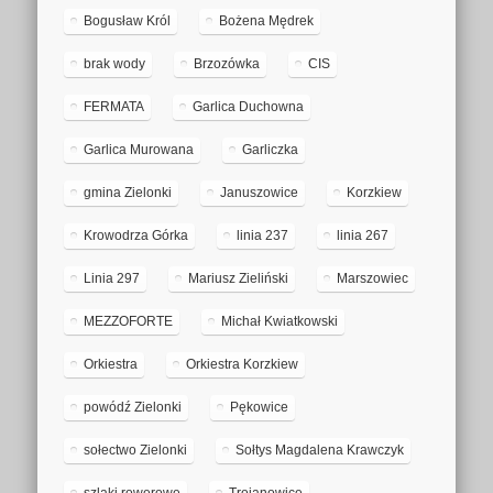
Bogusław Król
Bożena Mędrek
brak wody
Brzozówka
CIS
FERMATA
Garlica Duchowna
Garlica Murowana
Garliczka
gmina Zielonki
Januszowice
Korzkiew
Krowodrza Górka
linia 237
linia 267
Linia 297
Mariusz Zieliński
Marszowiec
MEZZOFORTE
Michał Kwiatkowski
Orkiestra
Orkiestra Korzkiew
powódź Zielonki
Pękowice
sołectwo Zielonki
Sołtys Magdalena Krawczyk