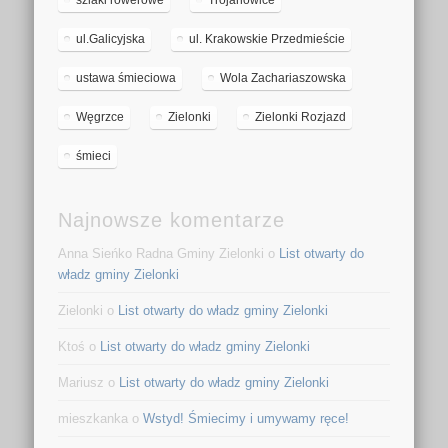
szlaki rowerowe
Trojanowice
ul.Galicyjska
ul. Krakowskie Przedmieście
ustawa śmieciowa
Wola Zachariaszowska
Węgrzce
Zielonki
Zielonki Rozjazd
śmieci
Najnowsze komentarze
Anna Sieńko Radna Gminy Zielonki o
List otwarty do
władz gminy Zielonki
Zielonki o
List otwarty do władz gminy Zielonki
Ktoś o
List otwarty do władz gminy Zielonki
Mariusz o
List otwarty do władz gminy Zielonki
mieszkanka o
Wstyd! Śmiecimy i umywamy ręce!