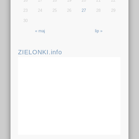
16
17
18
19
20
21
22
23
24
25
26
27
28
29
30
« maj
lip »
ZIELONKI.info