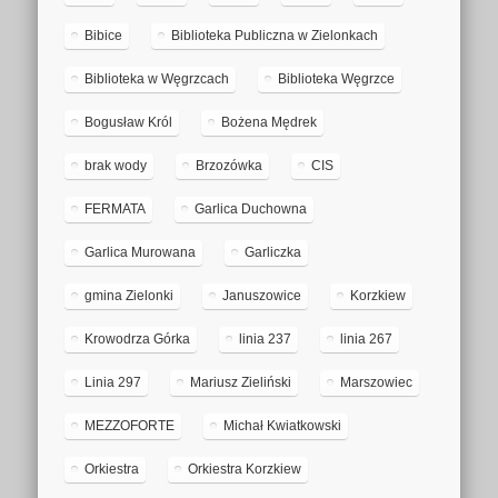
Bibice
Biblioteka Publiczna w Zielonkach
Biblioteka w Węgrzcach
Biblioteka Węgrzce
Bogusław Król
Bożena Mędrek
brak wody
Brzozówka
CIS
FERMATA
Garlica Duchowna
Garlica Murowana
Garliczka
gmina Zielonki
Januszowice
Korzkiew
Krowodrza Górka
linia 237
linia 267
Linia 297
Mariusz Zieliński
Marszowiec
MEZZOFORTE
Michał Kwiatkowski
Orkiestra
Orkiestra Korzkiew