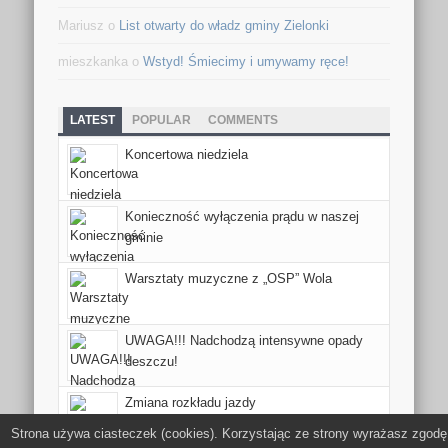
Mariusz o
List otwarty do władz gminy Zielonki
mieszkanka o
Wstyd! Śmiecimy i umywamy ręce!
LATEST
POPULAR
COMMENTS
Koncertowa niedziela
Konieczność wyłączenia prądu w naszej
gminie
Warsztaty muzyczne z „OSP” Wola
UWAGA!!! Nadchodzą intensywne opady
deszczu!
Zmiana rozkładu jazdy
Strona używa ciasteczek (cookies). Korzystając ze strony wyrażasz zgodę