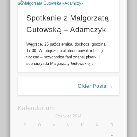
Spotkanie z Małgorzatą
Gutowską – Adamczyk
Węgrzce, 25 października, dochodzi godzina
17:00. W tutejszej bibliotece powoli robi się
tłoczno – przychodzą fani znanej pisarki i
scenarzystki Małgorzaty Gutowskiej …
Older Posts →
Kalendarium
Czerwiec 2014
P
W
Ś
C
P
S
N
1