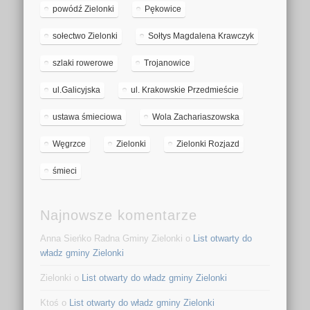
powódź Zielonki
Pękowice
sołectwo Zielonki
Sołtys Magdalena Krawczyk
szlaki rowerowe
Trojanowice
ul.Galicyjska
ul. Krakowskie Przedmieście
ustawa śmieciowa
Wola Zachariaszowska
Węgrzce
Zielonki
Zielonki Rozjazd
śmieci
Najnowsze komentarze
Anna Sieńko Radna Gminy Zielonki o
List otwarty do
władz gminy Zielonki
Zielonki o
List otwarty do władz gminy Zielonki
Ktoś o
List otwarty do władz gminy Zielonki