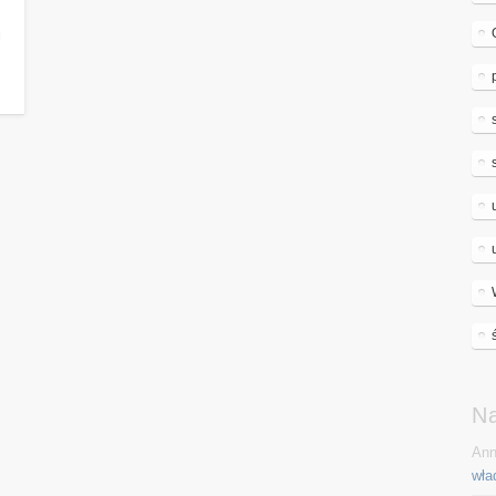
i
N
Ann
wła