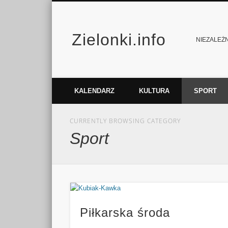
Zielonki.info
Facebook
Vimeo
NIEZALEŻNY
KALENDARZ
KULTURA
SPORT
CURRENTLY BROWSING CATEGORY
Sport
Piłkarska środa