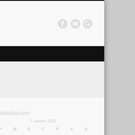
alendarium
Czerwiec 2014
P
W
Ś
C
P
S
N