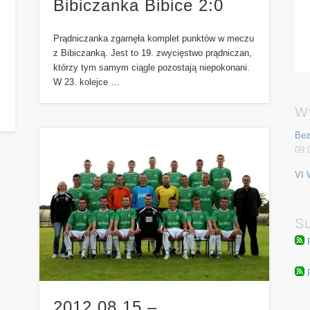
Bibiczanka Bibice 2:0
Prądniczanka zgarnęła komplet punktów w meczu
z Bibiczanką. Jest to 19. zwycięstwo prądniczan,
którzy tym samym ciągle pozostają niepokonani.
W 23. kolejce …
W
Bez
09:
VI 
Su
2012.08.15 –