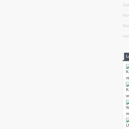
Zie
Kto
Mar
mie
L