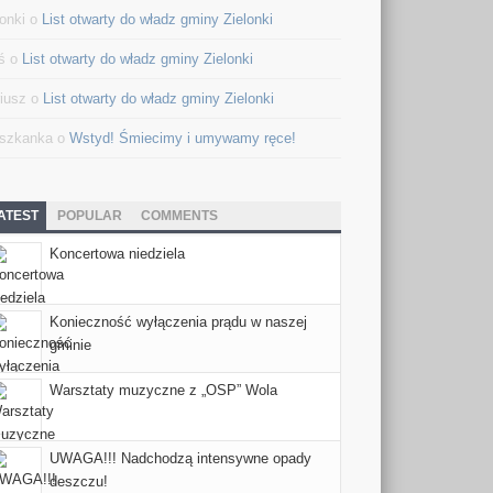
lonki o
List otwarty do władz gminy Zielonki
ś o
List otwarty do władz gminy Zielonki
iusz o
List otwarty do władz gminy Zielonki
szkanka o
Wstyd! Śmiecimy i umywamy ręce!
ATEST
POPULAR
COMMENTS
Koncertowa niedziela
Konieczność wyłączenia prądu w naszej
gminie
Warsztaty muzyczne z „OSP” Wola
UWAGA!!! Nadchodzą intensywne opady
deszczu!