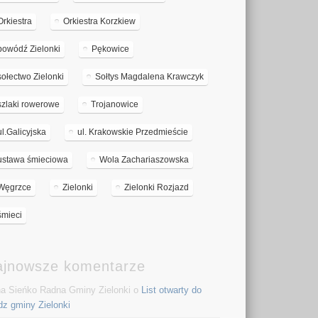
Orkiestra
Orkiestra Korzkiew
powódź Zielonki
Pękowice
sołectwo Zielonki
Sołtys Magdalena Krawczyk
szlaki rowerowe
Trojanowice
ul.Galicyjska
ul. Krakowskie Przedmieście
ustawa śmieciowa
Wola Zachariaszowska
Węgrzce
Zielonki
Zielonki Rozjazd
śmieci
ajnowsze komentarze
a Sieńko Radna Gminy Zielonki o
List otwarty do
dz gminy Zielonki