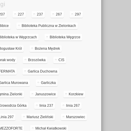
gi
207
227
237
267
297
Bibice
Biblioteka Publiczna w Zielonkach
Biblioteka w Węgrzcach
Biblioteka Węgrzce
Bogusław Król
Bożena Mędrek
brak wody
Brzozówka
CIS
FERMATA
Garlica Duchowna
Garlica Murowana
Garliczka
gmina Zielonki
Januszowice
Korzkiew
Krowodrza Górka
linia 237
linia 267
Linia 297
Mariusz Zieliński
Marszowiec
MEZZOFORTE
Michał Kwiatkowski