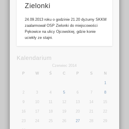
Zielonki
24.09.2013 roku o godzinie 21.20 dyżurny SKKM
zaalarmował OSP Zielonki do miejscowości
Pękowice na ulicy Ojcowskiej, gdzie konie
uciekły ze stajni.
Kalendarium
Czerwiec 2014
P
W
Ś
C
P
S
N
1
2
3
4
5
6
7
8
9
10
11
12
13
14
15
16
17
18
19
20
21
22
23
24
25
26
27
28
29