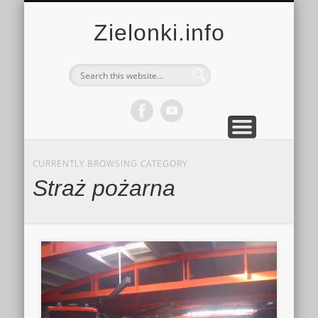
MULTIMEDIA
KALENDARZ
KONTAKT
KULTURA
MIEJSCA
SPORT
Zielonki.info
CURRENTLY BROWSING CATEGORY
Straż pożarna