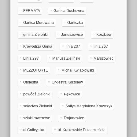
FERMATA
Garlica Duchowna
Garlica Murowana
Garliczka
gmina Zielonki
Januszowice
Korzkiew
Krowodrza Górka
linia 237
linia 267
Linia 297
Mariusz Zieliński
Marszowiec
MEZZOFORTE
Michał Kwiatkowski
Orkiestra
Orkiestra Korzkiew
powódź Zielonki
Pękowice
sołectwo Zielonki
Sołtys Magdalena Krawczyk
szlaki rowerowe
Trojanowice
ul.Galicyjska
ul. Krakowskie Przedmieście