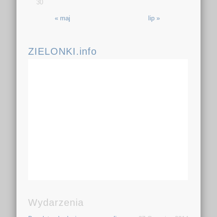
30
« maj
lip »
ZIELONKI.info
Wydarzenia