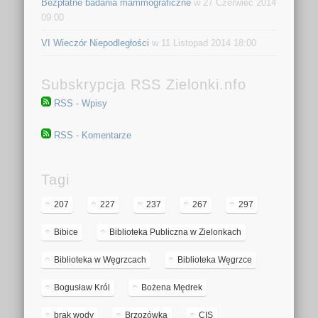
Bezpłatne badania mammograficzne
w 27 Czerwiec 2014
09:00
VI Wieczór Niepodległości
w 11 Listopad 2014 18:00
Subskrypcja RSS Zielonki.nfo
RSS - Wpisy
RSS - Komentarze
Tagi
207
227
237
267
297
Bibice
Biblioteka Publiczna w Zielonkach
Biblioteka w Węgrzcach
Biblioteka Węgrzce
Bogusław Król
Bożena Mędrek
brak wody
Brzozówka
CIS