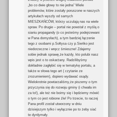
„bo co dwie głowy to nie jedna” Wiele
problemów, które zostały poruszone w naszych
artykułach wyszły od samych
MIESZKAŃCÓW, którzy uczulają nas na wiele
spraw. Po drugie – portal nie powstał z myślą o
sianiu propagandy (o co jesteśmy podejrzewani
w Pana domysłach), a tym bardziej łączenie
tego z osobami p.Sołtysa czy p.Sieńko jest
niedorzeczne i wręcz śmieszne! Zdajemy
sobie jednak sprawę,że każdy, kto polubi nasz
wpis jest o to oskarżany. Radzilibyśmy
dokładnie zagłębić się w tematykę portalu, a
także w słowa tego art ( czytanie ze
zrozumieniem), dopiero wydawać osądy.
Wielokrotnie powtarzaliśmy,że piszemy o tym
przyczynia się do rozwoju gminy (i chwała im
za to!), ale też nie boimy się i będziemy mówić
o tym co jest robione źle! Po trzecie, to raczej
Pana profil został utworzony w dniu
dzisiejszym tylko i wyłącznie po to żeby siać
te dyrdymały.