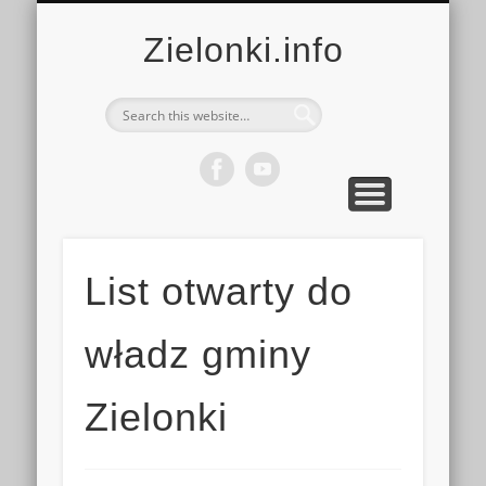
MULTIMEDIA
KALENDARZ
KONTAKT
KULTURA
MIEJSCA
SPORT
Zielonki.info
List otwarty do
władz gminy
Zielonki