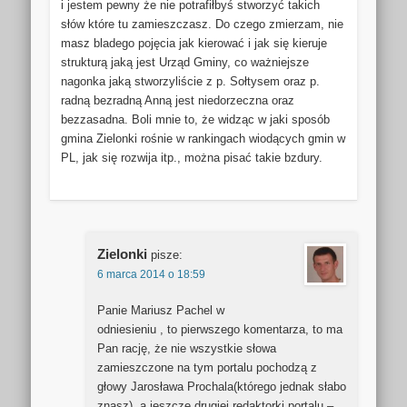
i jestem pewny że nie potrafiłbyś stworzyć takich
słów które tu zamieszczasz. Do czego zmierzam, nie
masz bladego pojęcia jak kierować i jak się kieruje
strukturą jaką jest Urząd Gminy, co ważniejsze
nagonka jaką stworzyliście z p. Sołtysem oraz p.
radną bezradną Anną jest niedorzeczna oraz
bezzasadna. Boli mnie to, że widząc w jaki sposób
gmina Zielonki rośnie w rankingach wiodących gmin w
PL, jak się rozwija itp., można pisać takie bzdury.
Zielonki
pisze:
6 marca 2014 o 18:59
Panie Mariusz Pachel w
odniesieniu , to pierwszego komentarza, to ma
Pan rację, że nie wszystkie słowa
zamieszczone na tym portalu pochodzą z
głowy Jarosława Prochala(którego jednak słabo
znasz), a jeszcze drugiej redaktorki portalu –