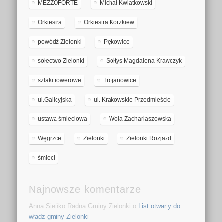
MEZZOFORTE
Michał Kwiatkowski
Orkiestra
Orkiestra Korzkiew
powódź Zielonki
Pękowice
sołectwo Zielonki
Sołtys Magdalena Krawczyk
szlaki rowerowe
Trojanowice
ul.Galicyjska
ul. Krakowskie Przedmieście
ustawa śmieciowa
Wola Zachariaszowska
Węgrzce
Zielonki
Zielonki Rozjazd
śmieci
Najnowsze komentarze
Anna Sieńko Radna Gminy Zielonki
o
List otwarty do
władz gminy Zielonki