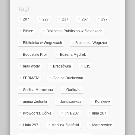
Tagi
207
227
237
267
297
Bibice
Biblioteka Publiczna w Zielonkach
Biblioteka w Węgrzcach
Biblioteka Węgrzce
Bogusław Król
Bożena Mędrek
brak wody
Brzozówka
CIS
FERMATA
Garlica Duchowna
Garlica Murowana
Garliczka
gmina Zielonki
Januszowice
Korzkiew
Krowodrza Górka
linia 237
linia 267
Linia 297
Mariusz Zieliński
Marszowiec