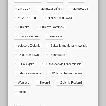
Linia 297
Mariusz Zieliński
Marszowiec
MEZZOFORTE
Michał Kwiatkowski
Orkiestra
Orkiestra Korzkiew
powódź Zielonki
Pękowice
sołectwo Zielonki
Sołtys Magdalena Krawczyk
szlaki rowerowe
Trojanowice
ul.Galicyjska
ul. Krakowskie Przedmieście
ustawa śmieciowa
Wola Zachariaszowska
Węgrzce
Zielonki
Zielonki Rozjazd
śmieci