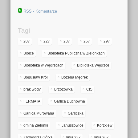
RSS - Komentarze
Tagi
207
227
237
267
297
Bibice
Biblioteka Publiczna w Zielonkach
Biblioteka w Węgrzcach
Biblioteka Węgrzce
Bogusław Król
Bożena Mędrek
brak wody
Brzozówka
CIS
FERMATA
Garlica Duchowna
Garlica Murowana
Garliczka
gmina Zielonki
Januszowice
Korzkiew
Krowodrza Górka
linia 237
linia 267