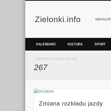
Zielonki.info
Facebook
Vimeo
NIEZALEŻNY
KALENDARZ
KULTURA
SPORT
CURRENTLY BROWSING TAG
267
Zmiana rozkładu jazdy