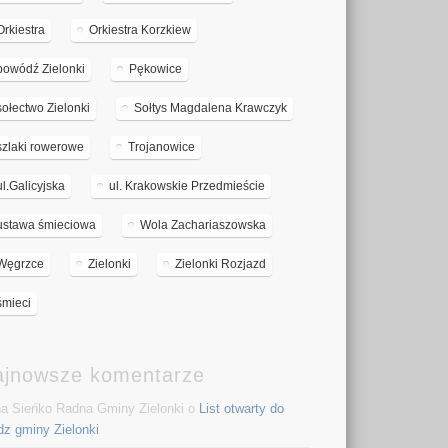
Orkiestra
Orkiestra Korzkiew
powódź Zielonki
Pękowice
sołectwo Zielonki
Sołtys Magdalena Krawczyk
szlaki rowerowe
Trojanowice
ul.Galicyjska
ul. Krakowskie Przedmieście
ustawa śmieciowa
Wola Zachariaszowska
Węgrzce
Zielonki
Zielonki Rozjazd
śmieci
ajnowsze komentarze
a Sieńko Radna Gminy Zielonki o
List otwarty do
dz gminy Zielonki