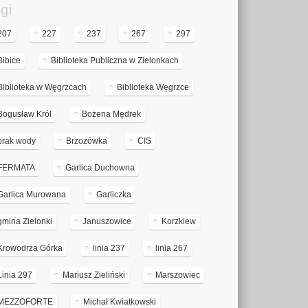
gi
207
227
237
267
297
Bibice
Biblioteka Publiczna w Zielonkach
Biblioteka w Węgrzcach
Biblioteka Węgrzce
Bogusław Król
Bożena Mędrek
brak wody
Brzozówka
CIS
FERMATA
Garlica Duchowna
Garlica Murowana
Garliczka
gmina Zielonki
Januszowice
Korzkiew
Krowodrza Górka
linia 237
linia 267
Linia 297
Mariusz Zieliński
Marszowiec
MEZZOFORTE
Michał Kwiatkowski