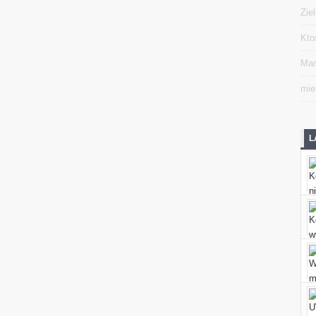
Zie
Kto
Mar
mie
L