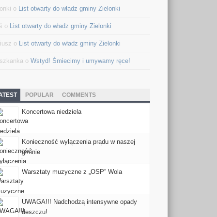
lonki o
List otwarty do władz gminy Zielonki
ś o
List otwarty do władz gminy Zielonki
iusz o
List otwarty do władz gminy Zielonki
szkanka o
Wstyd! Śmiecimy i umywamy ręce!
ATEST
POPULAR
COMMENTS
Koncertowa niedziela
Konieczność wyłączenia prądu w naszej
gminie
Warsztaty muzyczne z „OSP” Wola
UWAGA!!! Nadchodzą intensywne opady
deszczu!