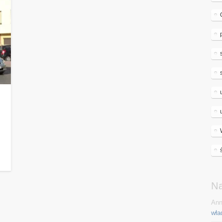
N
Ann
wła