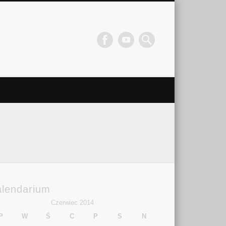
alendarium
Czerwiec 2014
P
W
Ś
C
P
S
N