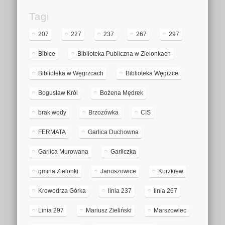
Tagi
207
227
237
267
297
Bibice
Biblioteka Publiczna w Zielonkach
Biblioteka w Węgrzcach
Biblioteka Węgrzce
Bogusław Król
Bożena Mędrek
brak wody
Brzozówka
CIS
FERMATA
Garlica Duchowna
Garlica Murowana
Garliczka
gmina Zielonki
Januszowice
Korzkiew
Krowodrza Górka
linia 237
linia 267
Linia 297
Mariusz Zieliński
Marszowiec