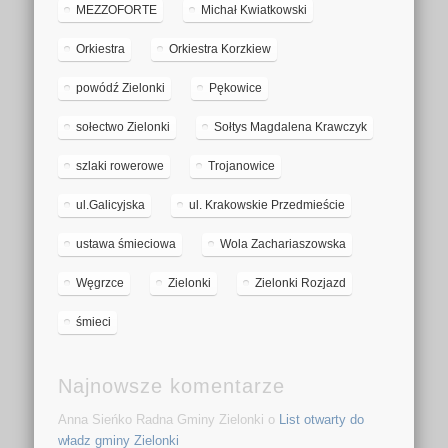
MEZZOFORTE
Michał Kwiatkowski
Orkiestra
Orkiestra Korzkiew
powódź Zielonki
Pękowice
sołectwo Zielonki
Sołtys Magdalena Krawczyk
szlaki rowerowe
Trojanowice
ul.Galicyjska
ul. Krakowskie Przedmieście
ustawa śmieciowa
Wola Zachariaszowska
Węgrzce
Zielonki
Zielonki Rozjazd
śmieci
Najnowsze komentarze
Anna Sieńko Radna Gminy Zielonki o
List otwarty do
władz gminy Zielonki