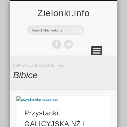
MULTIMEDIA
KALENDARZ
KONTAKT
KULTURA
MIEJSCA
SPORT
Zielonki.info
CURRENTLY BROWSING TAG
Bibice
Przystanki
GALICYJSKA NŻ i