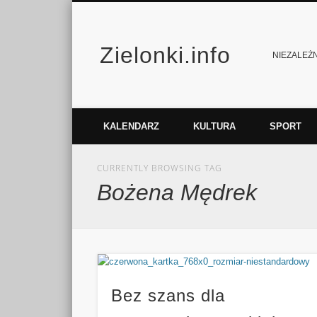
Zielonki.info
Facebook
Vimeo
NIEZALEŻNY
KALENDARZ
KULTURA
SPORT
CURRENTLY BROWSING TAG
Bożena Mędrek
Bez szans dla