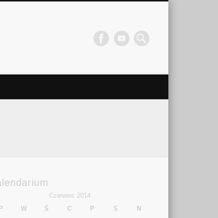
alendarium
Czerwiec 2014
P
W
Ś
C
P
S
N