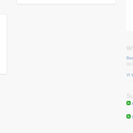
W
Bez
09:
VI 
Su