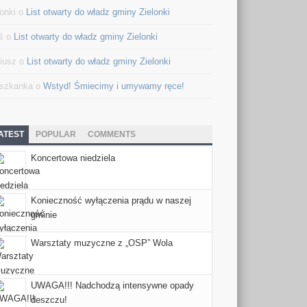
lonki o
List otwarty do władz gminy Zielonki
ś o
List otwarty do władz gminy Zielonki
iusz o
List otwarty do władz gminy Zielonki
szkanka o
Wstyd! Śmiecimy i umywamy ręce!
ATEST
POPULAR
COMMENTS
Koncertowa niedziela
Konieczność wyłączenia prądu w naszej
gminie
Warsztaty muzyczne z „OSP” Wola
UWAGA!!! Nadchodzą intensywne opady
deszczu!