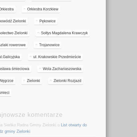
Orkiestra
Orkiestra Korzkiew
powódź Zielonki
Pękowice
sołectwo Zielonki
Sołtys Magdalena Krawczyk
szlaki rowerowe
Trojanowice
ul.Galicyjska
ul. Krakowskie Przedmieście
ustawa śmieciowa
Wola Zachariaszowska
Węgrzce
Zielonki
Zielonki Rozjazd
śmieci
ajnowsze komentarze
a Sieńko Radna Gminy Zielonki o
List otwarty do
dz gminy Zielonki