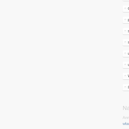
N
Ann
wła