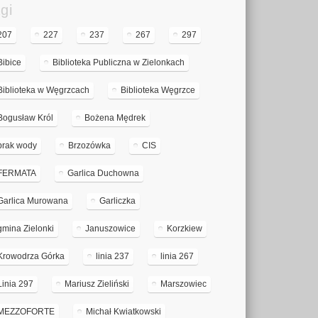
gi
207
227
237
267
297
Bibice
Biblioteka Publiczna w Zielonkach
Biblioteka w Węgrzcach
Biblioteka Węgrzce
Bogusław Król
Bożena Mędrek
brak wody
Brzozówka
CIS
FERMATA
Garlica Duchowna
Garlica Murowana
Garliczka
gmina Zielonki
Januszowice
Korzkiew
Krowodrza Górka
linia 237
linia 267
Linia 297
Mariusz Zieliński
Marszowiec
MEZZOFORTE
Michał Kwiatkowski