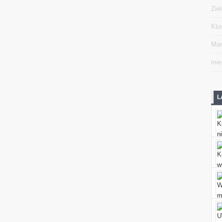
Zie
Kto
Mar
mie
L