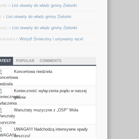
lonki o
List otwarty do władz gminy Zielonki
ś o
List otwarty do władz gminy Zielonki
iusz o
List otwarty do władz gminy Zielonki
szkanka o
Wstyd! Śmiecimy i umywamy ręce!
ATEST
POPULAR
COMMENTS
Koncertowa niedziela
Konieczność wyłączenia prądu w naszej
gminie
Warsztaty muzyczne z „OSP” Wola
UWAGA!!! Nadchodzą intensywne opady
deszczu!