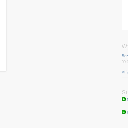
W
Bez
09:
VI 
Su