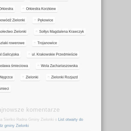
Orkiestra
Orkiestra Korzkiew
powódź Zielonki
Pękowice
sołectwo Zielonki
Sołtys Magdalena Krawczyk
szlaki rowerowe
Trojanowice
ul.Galicyjska
ul. Krakowskie Przedmieście
ustawa śmieciowa
Wola Zachariaszowska
Węgrzce
Zielonki
Zielonki Rozjazd
śmieci
ajnowsze komentarze
a Sieńko Radna Gminy Zielonki o
List otwarty do
dz gminy Zielonki