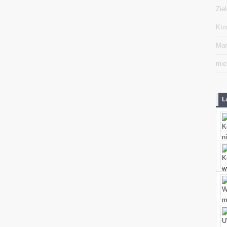
Zie
Kto
Mar
mie
L