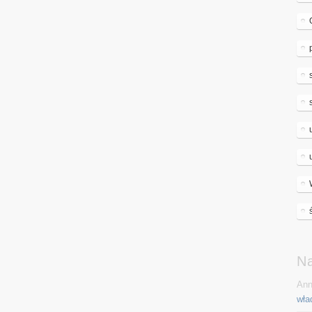
N
Ann
wła