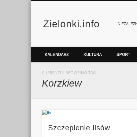
Zielonki.info
Facebook
Vimeo
NIEZALEŻNY
KALENDARZ
KULTURA
SPORT
CURRENTLY BROWSING TAG
Korzkiew
Szczepienie lisów