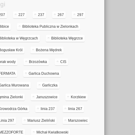
gi
207
227
237
267
297
Bibice
Biblioteka Publiczna w Zielonkach
Biblioteka w Węgrzcach
Biblioteka Węgrzce
Bogusław Król
Bożena Mędrek
brak wody
Brzozówka
CIS
FERMATA
Garlica Duchowna
Garlica Murowana
Garliczka
gmina Zielonki
Januszowice
Korzkiew
Krowodrza Górka
linia 237
linia 267
Linia 297
Mariusz Zieliński
Marszowiec
MEZZOFORTE
Michał Kwiatkowski