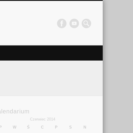
alendarium
Czerwiec 2014
P
W
Ś
C
P
S
N