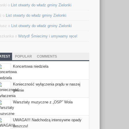
lonki o
List otwarty do władz gminy Zielonki
ś o
List otwarty do władz gminy Zielonki
iusz o
List otwarty do władz gminy Zielonki
szkanka o
Wstyd! Śmiecimy i umywamy ręce!
ATEST
POPULAR
COMMENTS
Koncertowa niedziela
Konieczność wyłączenia prądu w naszej
gminie
Warsztaty muzyczne z „OSP” Wola
UWAGA!!! Nadchodzą intensywne opady
deszczu!