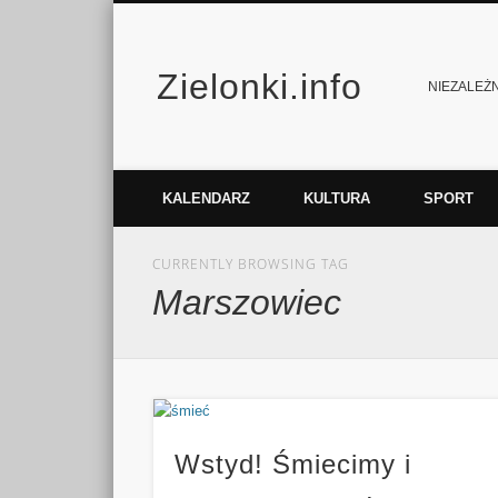
Zielonki.info
Facebook
Vimeo
NIEZALEŻNY
KALENDARZ
KULTURA
SPORT
CURRENTLY BROWSING TAG
Marszowiec
Wstyd! Śmiecimy i