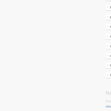
N
Ann
wła