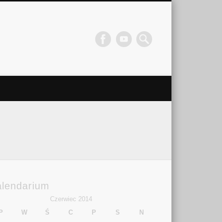
alendarium
Czerwiec 2014
P
W
Ś
C
P
S
N