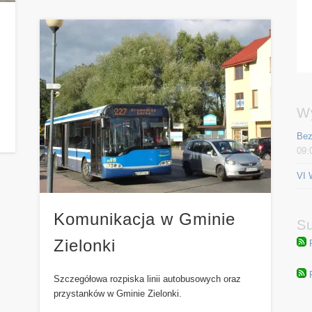
,
W
Bez
09:
VI 
Komunikacja w Gminie
Su
Zielonki
Szczegółowa rozpiska linii autobusowych oraz
przystanków w Gminie Zielonki.