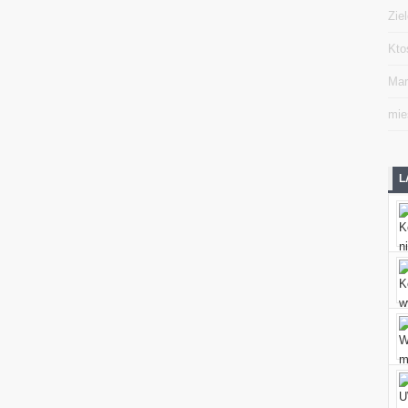
Zie
Kto
Mar
mie
L