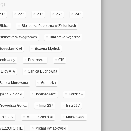
gi
207
227
237
267
297
Bibice
Biblioteka Publiczna w Zielonkach
Biblioteka w Węgrzcach
Biblioteka Węgrzce
Bogusław Król
Bożena Mędrek
brak wody
Brzozówka
CIS
FERMATA
Garlica Duchowna
Garlica Murowana
Garliczka
gmina Zielonki
Januszowice
Korzkiew
Krowodrza Górka
linia 237
linia 267
Linia 297
Mariusz Zieliński
Marszowiec
MEZZOFORTE
Michał Kwiatkowski