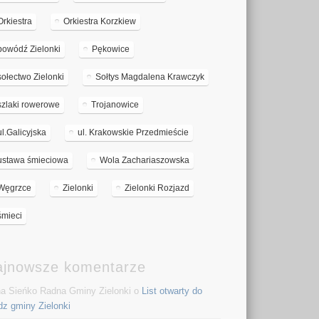
Orkiestra
Orkiestra Korzkiew
powódź Zielonki
Pękowice
sołectwo Zielonki
Sołtys Magdalena Krawczyk
szlaki rowerowe
Trojanowice
ul.Galicyjska
ul. Krakowskie Przedmieście
ustawa śmieciowa
Wola Zachariaszowska
Węgrzce
Zielonki
Zielonki Rozjazd
śmieci
ajnowsze komentarze
a Sieńko Radna Gminy Zielonki o
List otwarty do
dz gminy Zielonki