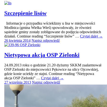
Szczepienie lisów
Informacje o przypadku wścieklizny u lisa w miejscowości
Modlnica (gmina Wielka Wieś) spowodowały, że również
sąsiednie gminy zostały zobligowane do podjęcia odpowiednich
działań. Continue reading “Szczepienie lisów” …
Czytaj dalej
→
26 kwietnia 2014
Napisz odpowiedź
Nietypowa akcja OSP Zielonki
24.09.2013 roku o godzinie 21.20 dyżurny SKKM zaalarmował
OSP Zielonki do miejscowości Pękowice na ulicy Ojcowskiej,
gdzie konie uciekły ze stajni. Continue reading “Nietypowa
akcja OSP Zielonki” …
Czytaj dalej
→
27 września 2013
Napisz odpowiedź