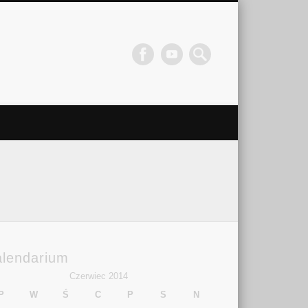
alendarium
Czerwiec 2014
P
W
Ś
C
P
S
N