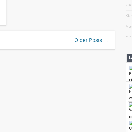
Zie
Kto
Mar
mie
Older Posts →
L