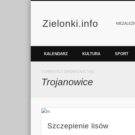
Zielonki.info
Facebook
Vimeo
NIEZALEŻNY
KALENDARZ
KULTURA
SPORT
CURRENTLY BROWSING TAG
Trojanowice
Szczepienie lisów