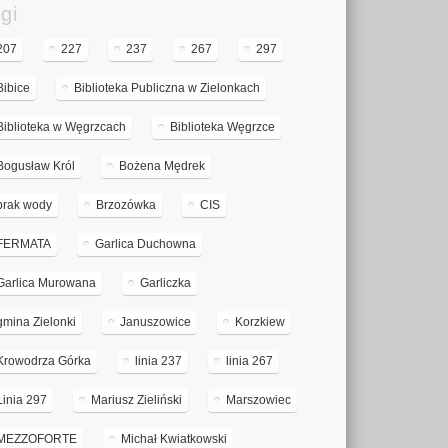
gi
207
227
237
267
297
Bibice
Biblioteka Publiczna w Zielonkach
Biblioteka w Węgrzcach
Biblioteka Węgrzce
Bogusław Król
Bożena Mędrek
brak wody
Brzozówka
CIS
FERMATA
Garlica Duchowna
Garlica Murowana
Garliczka
gmina Zielonki
Januszowice
Korzkiew
Krowodrza Górka
linia 237
linia 267
Linia 297
Mariusz Zieliński
Marszowiec
MEZZOFORTE
Michał Kwiatkowski