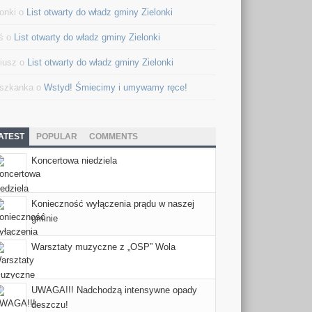
lonki o
List otwarty do władz gminy Zielonki
ś o
List otwarty do władz gminy Zielonki
iusz o
List otwarty do władz gminy Zielonki
szkanka o
Wstyd! Śmiecimy i umywamy ręce!
ATEST
POPULAR
COMMENTS
Koncertowa niedziela
Konieczność wyłączenia prądu w naszej
gminie
Warsztaty muzyczne z „OSP” Wola
UWAGA!!! Nadchodzą intensywne opady
deszczu!