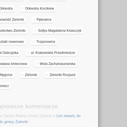
Orkiestra
Orkiestra Korzkiew
powódź Zielonki
Pękowice
sołectwo Zielonki
Sołtys Magdalena Krawczyk
szlaki rowerowe
Trojanowice
ul.Galicyjska
ul. Krakowskie Przedmieście
ustawa śmieciowa
Wola Zachariaszowska
Węgrzce
Zielonki
Zielonki Rozjazd
śmieci
ajnowsze komentarze
a Sieńko Radna Gminy Zielonki o
List otwarty do
dz gminy Zielonki