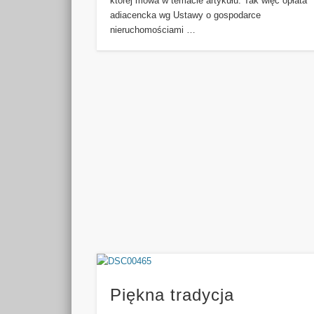
której mowa w temacie artykułu. Tak więc opłata
adiacencka wg Ustawy o gospodarce
nieruchomościami …
Piękna tradycja