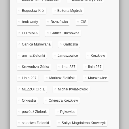
Bogusław Król
Bożena Mędrek
brak wody
Brzozówka
CIS
FERMATA
Garlica Duchowna
Garlica Murowana
Garliczka
gmina Zielonki
Januszowice
Korzkiew
Krowodrza Górka
linia 237
linia 267
Linia 297
Mariusz Zieliński
Marszowiec
MEZZOFORTE
Michał Kwiatkowski
Orkiestra
Orkiestra Korzkiew
powódź Zielonki
Pękowice
sołectwo Zielonki
Sołtys Magdalena Krawczyk