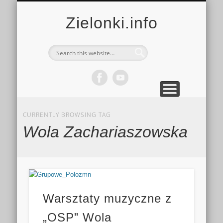
MULTIMEDIA
KALENDARZ
KONTAKT
KULTURA
MIEJSCA
SPORT
Zielonki.info
CURRENTLY BROWSING TAG
Wola Zachariaszowska
Warsztaty muzyczne z
„OSP” Wola