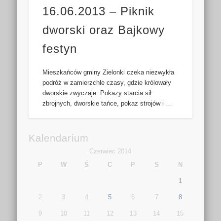
16.06.2013 – Piknik
dworski oraz Bajkowy
festyn
Mieszkańców gminy Zielonki czeka niezwykła
podróż w zamierzchłe czasy, gdzie królowały
dworskie zwyczaje. Pokazy starcia sił
zbrojnych, dworskie tańce, pokaz strojów i …
Kalendarium
Czerwiec 2014
P
W
Ś
C
P
S
N
1
2
3
4
5
6
7
8
9
10
11
12
13
14
15